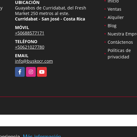
Inicio
UBICACIÓN
 y
Guayabos de Curridabat, del Fresh
Ventas
Market 250 metros al este.
Alquiler
Curridabat - San José - Costa Rica
Blog
MÓVIL
+50688577171
Nuestra Empr
TELÉFONO
Contáctenos
+50621027780
Políticas de
EMAIL
privacidad
info@buskocr.com
Facebook
Instagram
YouTube
periencia.
Más información