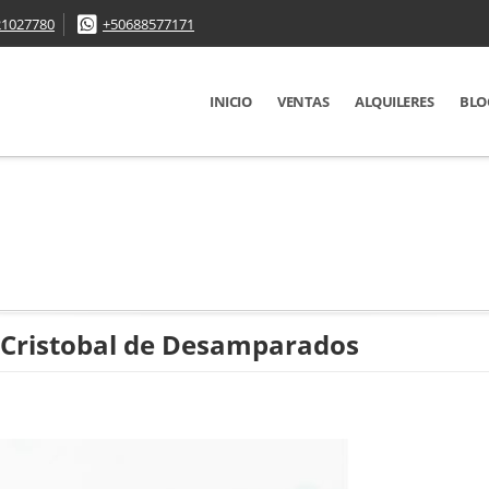
21027780
+50688577171
INICIO
VENTAS
ALQUILERES
BLO
n Cristobal de Desamparados