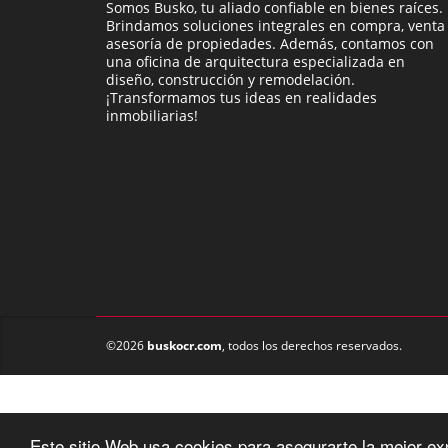
Somos Busko, tu aliado confiable en bienes raíces.
Brindamos soluciones integrales en compra, venta
asesoría de propiedades. Además, contamos con
una oficina de arquitectura especializada en
diseño, construcción y remodelación.
¡Transformamos tus ideas en realidades
inmobiliarias!
©2026
buskocr.com
, todos los derechos reservados.
Este sitio Web usa cookies para asegurarte la mejor ex