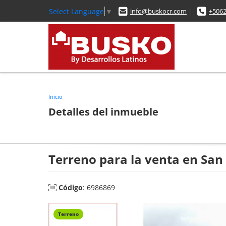
Select Language
▼
info@buskocr.com
+506
Inicio
Detalles del inmueble
Terreno para la venta en Sa
Código
: 6986869
Terreno