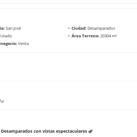
ia:
San José
Ciudad:
Desamparados
Usado
Área Terreno:
20304 m²
 negocio:
Venta
ña
e Desamparados con vistas espectaculares 🌿