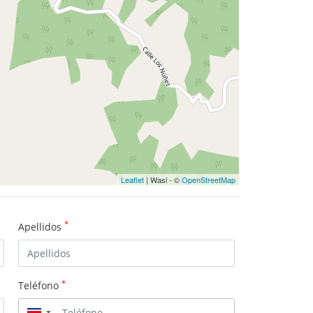
Leaflet
| Wasi - ©
OpenStreetMap
*
Apellidos
*
Teléfono
▼