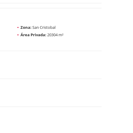
Zona:
San Cristobal
Área Privada:
20304 m²