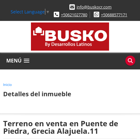
info@buskocr.com
Select Language
▼
+50621027780
+50688577171
MENÚ
Inicio
Detalles del inmueble
Terreno en venta en Puente de
Piedra, Grecia Alajuela.11