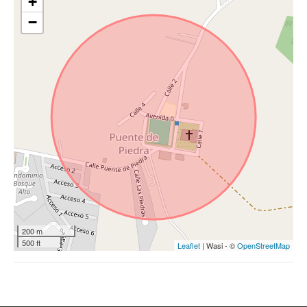
+
−
200 m
500 ft
Leaflet
| Wasi - ©
OpenStreetMap