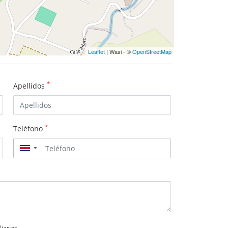
Leaflet
| Wasi - ©
OpenStreetMap
*
Apellidos
*
Teléfono
▼