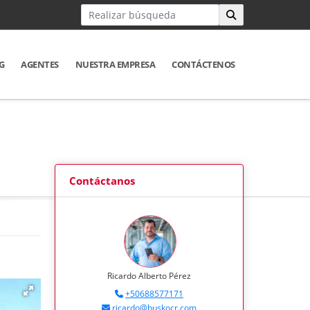
G
AGENTES
NUESTRA EMPRESA
CONTÁCTENOS
Contáctanos
Ricardo Alberto Pérez
+50688577171
ricardo@buskocr.com