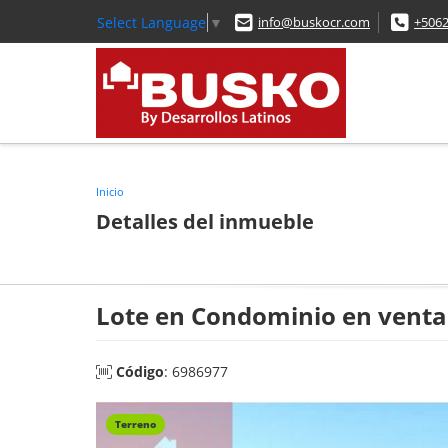
Select Language
▼
info@buskocr.com
+506
Inicio
Detalles del inmueble
Lote en Condominio en venta 
Código
: 6986977
Terreno