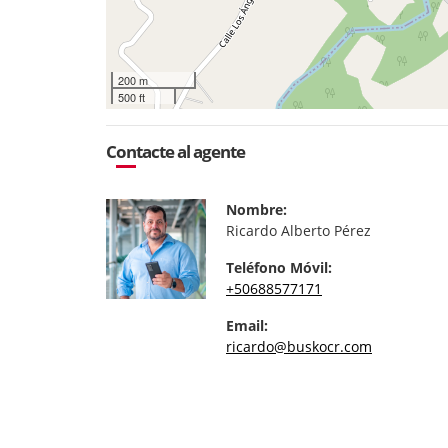
200 m
500 ft
Contacte al agente
Nombre:
Ricardo Alberto Pérez
Teléfono Móvil:
+50688577171
Email:
ricardo@buskocr.com