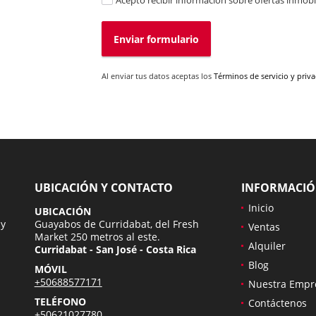
Acepto recibir información sobre ofertas inmobil
Enviar formulario
Al enviar tus datos aceptas los
Términos de servicio y priv
UBICACIÓN Y CONTACTO
INFORMACI
Inicio
UBICACIÓN
 y
Guayabos de Curridabat, del Fresh
Ventas
Market 250 metros al este.
Alquiler
Curridabat - San José - Costa Rica
Blog
MÓVIL
+50688577171
Nuestra Empr
TELÉFONO
Contáctenos
+50621027780