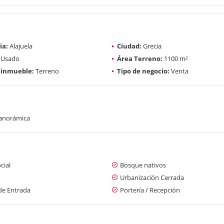
ia:
Alajuela
Ciudad:
Grecia
Usado
Área Terreno:
1100 m²
 inmueble:
Terreno
Tipo de negocio:
Venta
panorámica
cial
Bosque nativos
Urbanización Cerrada
de Entrada
Portería / Recepción