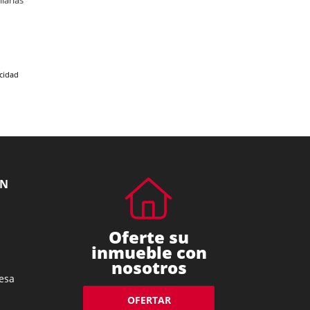
iarias
acidad
ÓN
Oferte su
inmueble con
nosotros
esa
OFERTAR