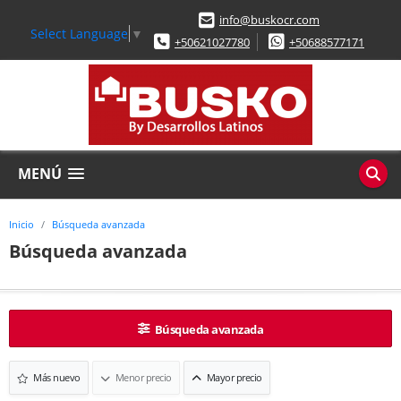
info@buskocr.com
Select Language
▼
+50621027780
+50688577171
MENÚ
Inicio
Búsqueda avanzada
Búsqueda avanzada
Búsqueda avanzada
Más nuevo
Menor precio
Mayor precio