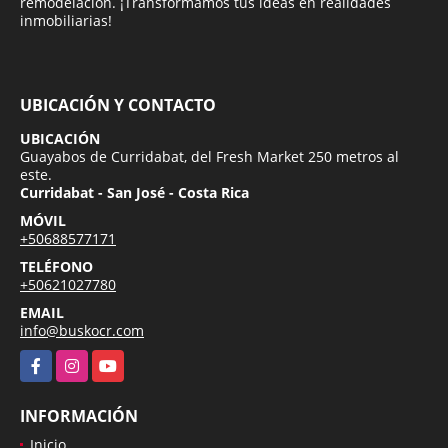
remodelación. ¡Transformamos tus ideas en realidades
inmobiliarias!
UBICACIÓN Y CONTACTO
UBICACIÓN
Guayabos de Curridabat, del Fresh Market 250 metros al
este.
Curridabat - San José - Costa Rica
MÓVIL
+50688577171
TELÉFONO
+50621027780
EMAIL
info@buskocr.com
Facebook
Instagram
YouTube
INFORMACIÓN
Inicio