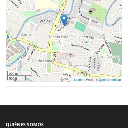
200 m
500 ft
Leaflet
| Wasi - ©
OpenStreetMap
QUIÉNES SOMOS