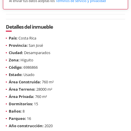
Al enviar tus datos aceptas los
Términos de servicio y privacidad
Detalles del inmueble
País:
Costa Rica
Provincia:
San José
Ciudad:
Desamparados
Zona:
Higuito
Código:
6986866
Estado:
Usado
Área Construida:
760 m²
Área Terreno:
28000 m²
Área Privada:
760 m²
Dormitorios:
15
Baños:
8
Parqueo:
16
Año construcción:
2020