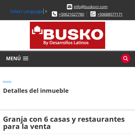
info@buskocr.com
Select Language
▼
+50621027780
+50688577171
MENÚ
Inicio
Detalles del inmueble
Granja con 6 casas y restaurantes
para la venta