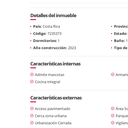
Detalles del inmueble
País:
Costa Rica
Provinc
Código:
7235373
Estado:
Dormitorios:
1
Baño:
1
Año construcción:
2023
Tipo de
Características internas
Admite mascotas
Armari
Cocina integral
Características externas
Acceso pavimentado
Área So
Cerca zona urbana
Parque
Urbanización Cerrada
Vigilan