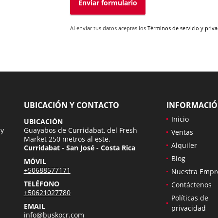
Enviar formulario
Al enviar tus datos aceptas los
Términos de servicio y priv
UBICACIÓN Y CONTACTO
INFORMACI
Inicio
UBICACIÓN
 y
Guayabos de Curridabat, del Fresh
Ventas
Market 250 metros al este.
Alquiler
Curridabat - San José - Costa Rica
Blog
MÓVIL
+50688577171
Nuestra Empr
TELÉFONO
Contáctenos
+50621027780
Políticas de
EMAIL
privacidad
info@buskocr.com