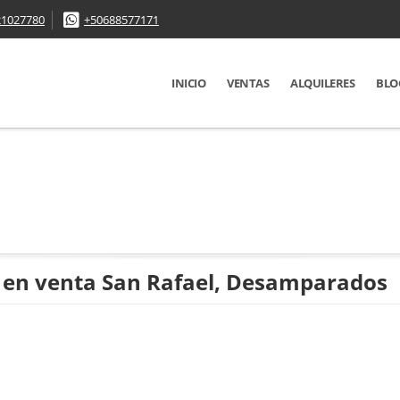
21027780
+50688577171
INICIO
VENTAS
ALQUILERES
BLO
en venta San Rafael, Desamparados