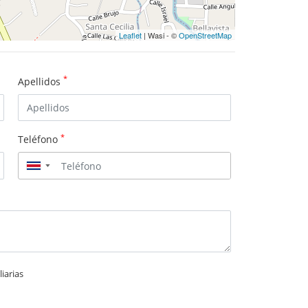
Leaflet
| Wasi - ©
OpenStreetMap
*
Apellidos
*
Teléfono
▼
iarias