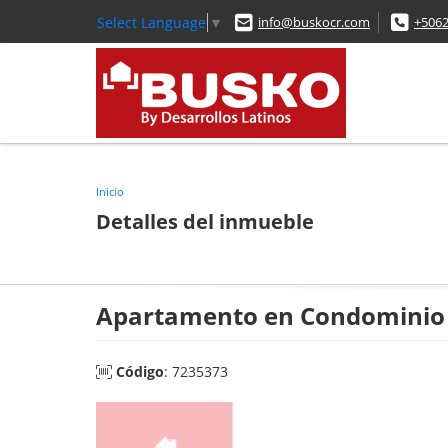
Select Language
▼
info@buskocr.com
+506
Inicio
Detalles del inmueble
Apartamento en Condominio 
Código
: 7235373