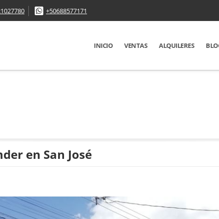
21027780
+50688577171
INICIO
VENTAS
ALQUILERES
BLO
der en San José