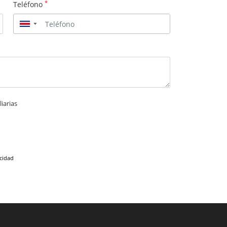
*
Teléfono
▼
iarias
acidad