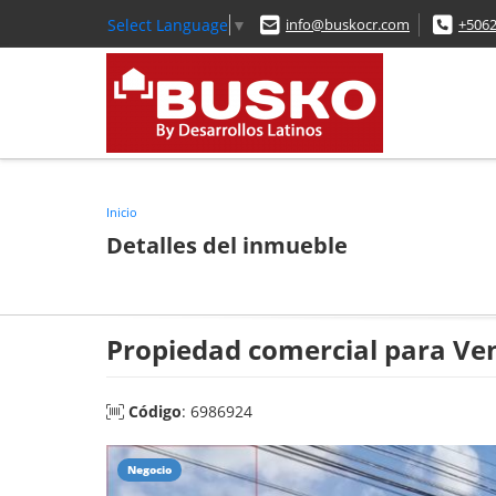
Select Language
▼
info@buskocr.com
+506
Inicio
Detalles del inmueble
Propiedad comercial para Ven
Código
: 6986924
Negocio