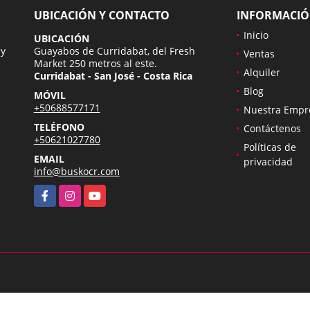
UBICACIÓN Y CONTACTO
INFORMACI
Inicio
UBICACIÓN
 y
Guayabos de Curridabat, del Fresh
Ventas
Market 250 metros al este.
Alquiler
Curridabat - San José - Costa Rica
Blog
MÓVIL
+50688577171
Nuestra Empr
TELÉFONO
Contáctenos
+50621027780
Políticas de
EMAIL
privacidad
info@buskocr.com
Facebook
Instagram
YouTube