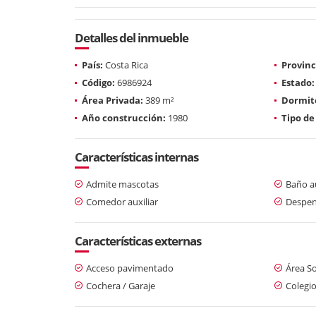
Detalles del inmueble
País:
Costa Rica
Provinc
Código:
6986924
Estado:
Área Privada:
389 m²
Dormito
Año construcción:
1980
Tipo de
Características internas
Admite mascotas
Baño au
Comedor auxiliar
Despe
Características externas
Acceso pavimentado
Área So
Cochera / Garaje
Colegio