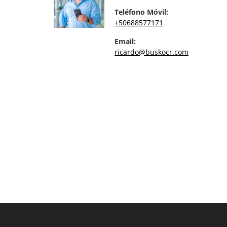
Teléfono Móvil:
+50688577171
Email:
ricardo@buskocr.com