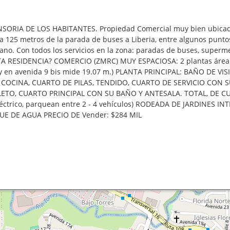
NSORIA DE LOS HABITANTES. Propiedad Comercial muy bien ubicada,
 a 125 metros de la parada de buses a Liberia, entre algunos punt
no. Con todos los servicios en la zona: paradas de buses, supermer
XTA RESIDENCIA? COMERCIO (ZMRC) MUY ESPACIOSA: 2 plantas área
. y en avenida 9 bis mide 19.07 m.) PLANTA PRINCIPAL: BAÑO DE V
COCINA, CUARTO DE PILAS, TENDIDO, CUARTO DE SERVICIO CON 
TO, CUARTO PRINCIPAL CON SU BAÑO Y ANTESALA. TOTAL, DE C
ctrico, parquean entre 2 - 4 vehículos) RODEADA DE JARDINES IN
UE DE AGUA PRECIO DE Vender: $284 MIL