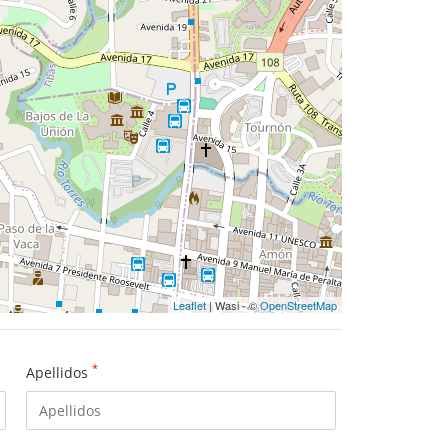
Leaflet
| Wasi - ©
OpenStreetMap
*
Apellidos