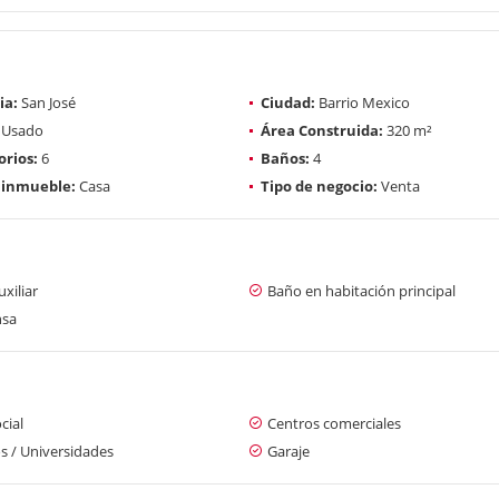
ia:
San José
Ciudad:
Barrio Mexico
Usado
Área Construida:
320 m²
rios:
6
Baños:
4
 inmueble:
Casa
Tipo de negocio:
Venta
xiliar
Baño en habitación principal
nsa
cial
Centros comerciales
s / Universidades
Garaje