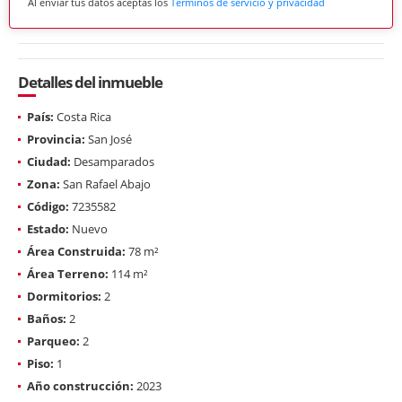
Al enviar tus datos aceptas los
Términos de servicio y privacidad
Detalles del inmueble
País:
Costa Rica
Provincia:
San José
Ciudad:
Desamparados
Zona:
San Rafael Abajo
Código:
7235582
Estado:
Nuevo
Área Construida:
78 m²
Área Terreno:
114 m²
Dormitorios:
2
Baños:
2
Parqueo:
2
Piso:
1
Año construcción:
2023