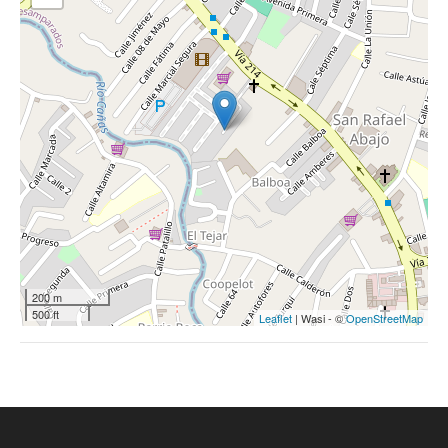
200 m
500 ft
Leaflet
| Wasi - ©
OpenStreetMap