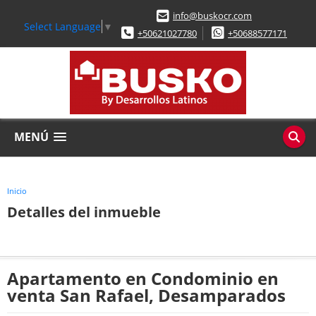
info@buskocr.com
Select Language
▼
+50621027780
+50688577171
MENÚ
Inicio
Detalles del inmueble
Apartamento en Condominio en
venta San Rafael, Desamparados